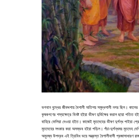
ভগবান বুদ্ধের জীবদ্দশায় বৈশালী অতিশয় সমৃদ্ধশালী নগর ছিল। কালের 
কৃষকগণের শস্যক্ষেত্র বিনষ্ট হইয়া ভীষণ দুর্ভিক্ষের করাল ছায়া পতি
বাহিরে ফেলিয়া দেওয়া হইত। কাজেই মৃতদেহের ভীষণ দুর্গন্ধ পাইয়া 
মৃতদেহের সৎকার করা অসম্ভব হইয়া পড়িল। পঁচা-দুর্গন্ধময় মৃতদেহ দেখ
অমুনষ্য উপদ্রব এই ত্রিবিধ ভয়ে সন্ত্রস্ত বৈশালীবাসী প্রজাসাধারণ 