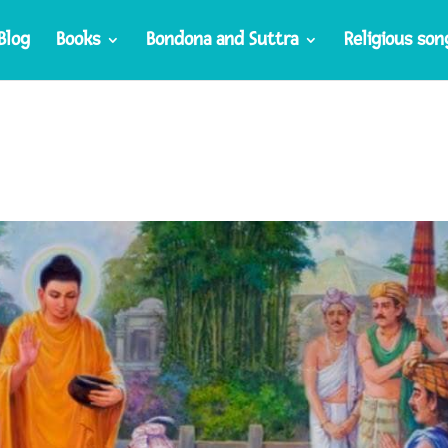
Blog
Books
Bondona and Suttra
Religious son