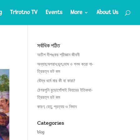
g
Trirotno TV
Events
More
About Us
সর্বাধিক পঠিত
অতীশ দীপঙ্কর শ্রীজ্ঞান জীবনী
অন্যায়,অপরাধ,ভুল,দোষ ও গলদ করো না-
ত্রিরত্ন ডট কম
বৌদ্ধ ধর্মে মার কী বা কারা?
ঠেগরপুনি বুড়োগোঁসাই বিহারের ইতিকথা-
ত্রিরত্ন ডট কম
কারণ, হেতু, প্রত্যয় ও নিদান
Categories
blog