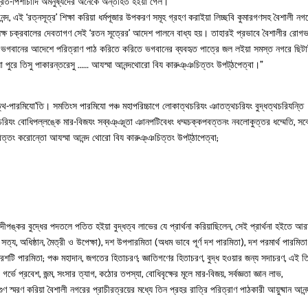
রেত-পিশাচাদি অমনুষ্যদের অনেকে অন্তর্হিত হইয়া গেল।
ন্দ, এই ‘রত্নসূত্র’ শিক্ষা করিয়া ধর্মপূজার উপকরণ সমূহ গ্রহণ করাইয়া লিচ্ছবি কুমারগণসহ বৈশালী নগ
ষ চক্রবালের দেবতাগণ সেই ‘রতন সূত্রের’ আদেশ পালনে বাধ্য হয়। তাহারই প্রভাবে বৈশালীর রোগভয
আনন্দ ভগবানের আদেশে পরিত্রাণ পাঠ করিতে করিতে ভগবানের ব্যবহৃত পাত্রে জল লইয়া সমস্ত নগরে ছিটা
যা পুরে তিসু পাকারন্তরেসু …… আযস্মা আনন্দথোরো বিয কারুঞ্‌ঞচিত্তং উপট্‌ঠপেত্বা।”
থ-পারমিযো’তি। সমতিংস পারমিযো পঞ্চ মহাপরিচ্চাগে লোকাত্থচরিযং ঞাতত্থচরিযং বুদ্ধত্থচরিযন্তি
নংচরিযং বোধিপল্লঙ্কে মার-বিজযং সব্বঞ্‌ঞূতা ঞানপটিবেধং ধম্মচক্কপবত্তনং নবলোকুত্তর ধম্মেতি, সব্
পরিত্তং করোন্তো আযস্মা আনন্দ থোরো বিয কারুঞ্‌ঞচিত্তং উপট্‌ঠাপেত্বা;
পঙ্কর বুদ্ধের পদতলে পতিত হইয়া বুদ্ধত্ব লাভের যে প্রার্থনা করিয়াছিলেন, সেই প্রার্থনা হইতে আর
ান্তি, সত্য, অধিষ্ঠান, মৈত্রী ও উপেক্ষা), দশ উপপারমিতা (অধম ভাবে পূর্ণ দশ পারমিতা), দশ পরমার্থ পারমিতা
রিশটি পারমিতা; পঞ্চ মহাদান, জগতের হিতাচরণ; জ্ঞাতিগণের হিতাচরণ, বুদ্ধ হওয়ার জন্য সদাচরণ, এই ত
 গর্ভে প্রবেশ, জন্ম, সংসার ত্যাগ, কঠোর তপস্যা, বোধিবৃক্ষের মূলে মার-বিজয়, সর্বজ্ঞতা জ্ঞান লাভ,
ুণ স্মরণ করিয়া বৈশালী নগরের প্রাচীরত্রয়ের মধ্যে তিন প্রহর রাত্রি পরিত্রাণ পাঠকারী আয়ুষ্মান আনন্