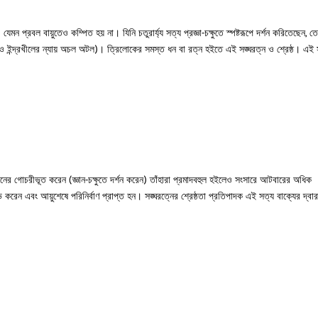
যেমন প্রবল বায়ুতেও কম্পিত হয় না। যিনি চতুরার্য্য সত্য প্রজ্ঞা-চক্ষুতে স্পষ্টরূপে দর্শন করিতেছেন, ত
িও ইন্দ্রখীলের ন্যায় অচল অটল)। ত্রিলোকের সমস্ত ধন বা রত্ন হইতে এই সঙ্ঘরত্ন ও শ্রেষ্ঠ। এই 
া জ্ঞানের গোচরীভূত করেন (জ্ঞান-চক্ষুতে দর্শন করেন) তাঁহারা প্রমাদবহুল হইলেও সংসারে আটবারের অধিক
ভ করেন এবং আয়ুশেষে পরিনির্বাণ প্রাপ্ত হন। সঙ্ঘরত্নের শ্রেষ্ঠতা প্রতিপাদক এই সত্য বাক্যের দ্বার