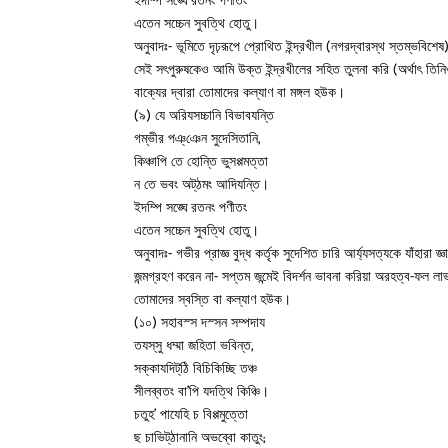
ইদম্পি সঙ্ঘে রতনং পণীতং
এতেন সচ্চেন সুবত্থি হোতু।
অনুবাদঃ- ভূমিতে দৃঢ়রূপে প্রোথিত ইন্দ্রখীল (নগরদ্বারস্থ স্তম্ভবিশেষ) 
সেই সৎপুরুষকেও আমি উক্ত ইন্দ্রখীলের সহিত তুলনা করি (অর্থাৎ তিন
বাক্যের দ্বারা তোমাদের কল্যাণ বা মঙ্গল হউক।
(৯) যে অরিযসচ্চানি বিভাবযন্তি
গম্ভীর পঞ্‌ঞেন সুদেসিতানি,
কিঞ্চাপি তে হোন্তি ভুসপ্পমত্তা
ন তে ভবং অট্‌ঠমং আদিযন্তি।
ইদম্পি সঙ্ঘে রতনং পণীতং
এতেন সচ্চেন সুবত্থি হোতু।
অনুবাদঃ- গভীর প্রাজ্ঞ বুদ্ধ কর্তৃক সুদেশিত চারি আর্য্যসত্যকে যাঁহার
জন্মগ্রহণ করেন না- সপ্তম জন্মেই বিদর্শন ভাবনা করিয়া অরহত্ব-ফল লা
তোমাদের স্বস্তি বা কল্যাণ হউক।
(১০) সহাবস্স দস্সন সম্পদায
তযস্‌সু ধম্মা জহিতা ভবিন্ত,
সক্কাযদিট্‌ঠি বিচিকিচ্ছি তঞ্চ
সীলব্বতং বা’পি যদত্থি কিঞ্চি।
চতুহ’ পাযেহি চ বিপ্পমুত্তো
ছ চাভিট্‌ঠানানি অভব্বো কাতুং;