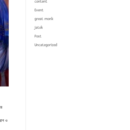
content
Event
great monk
jatok
Post
Uncategorized
ের
 রোগ ও