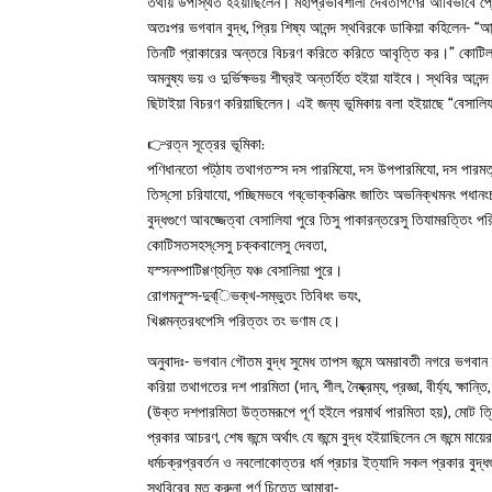
তথায় উপস্থিত হইয়াছিলেন। মহাপ্রভাবশালী দেবতাগণের আবির্ভাবে প্
অতঃপর ভগবান বুদ্ধ, প্রিয় শিষ্য আনন্দ স্থবিরকে ডাকিয়া কহিলেন- “আন
তিনটি প্রাকারের অন্তরে বিচরণ করিতে করিতে আবৃত্তি কর।” কোটিলক্
অমনুষ্য ভয় ও দুর্ভিক্ষভয় শীঘ্রই অন্তর্হিত হইয়া যাইবে। স্থবির 
ছিটাইয়া বিচরণ করিয়াছিলেন। এই জন্য ভূমিকায় বলা হইয়াছে “বেসালি
👉রত্ন সূত্রের ভূমিকা:
পণিধানতো পট্‌ঠায তথাগতস্স দস পারমিযো, দস উপপারমিযো, দস পারমত্
তিস্‌সো চরিযাযো, পচ্ছিমভবে গব্‌ভোক্কনিত্মং জাতিং অভনিক্‌খমনং পধা
বুদ্ধগুণে আবজ্জেত্বা বেসালিযা পুরে তিসু পাকারন্তরেসু তিযামরত্তিং 
কোটিসতসহস্‌সেসু চক্কবালেসু দেবতা,
যস্সনম্পাটিগ্গণ্‌হন্তি যঞ্চ বেসালিয়া পুরে।
রোগমনুস্স-দুব্‌িভক্‌খ-সম্ভুতং তিবিধং ভযং,
খিপ্পমন্তরধপেসি পরিত্তং তং ভণাম হে।
অনুবাদঃ- ভগবান গৌতম বুদ্ধ সুমেধ তাপস জন্মে অমরাবতী নগরে ভগবান দী
করিয়া তথাগতের দশ পারমিতা (দান, শীল, নৈষ্ক্রম্য, প্রজ্ঞা, বীর্য্য, ক্ষ
(উক্ত দশপারমিতা উত্তমরূপে পূর্ণ হইলে পরমার্থ পারমিতা হয়), মোট ত্
প্রকার আচরণ, শেষ জন্মে অর্থাৎ যে জন্মে বুদ্ধ হইয়াছিলেন সে জন্মে মায়ের
ধর্মচক্রপ্রবর্তন ও নবলোকোত্তর ধর্ম প্রচার ইত্যাদি সকল প্রকার বুদ্ধগ
স্থবিরের মত করুনা পূর্ণ চিত্তে আমারা-