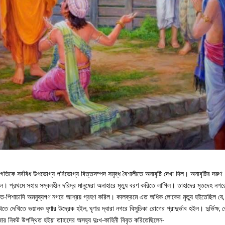
গতিকে সর্ববিধ উপভোগ্য পরিভোগ্য বিত্তসম্পদ সমৃদ্ধ বৈশালীতে অনাবৃষ্টি দেখা দিল। অনাবৃষ্টির দরুণ
ত হইল। প্রথমে সহায় সম্বলহীন দরিদ্র মানুষেরা অনাহারে মৃত্যু বরণ করিতে লাগিল। তাহাদের মৃতদেহ নগর
প্রেত-পিশাচাদি অমনুষ্যগণ নগরে আশ্রয় গ্রহণ করিল। কালক্রমে এত অধিক লোকের মৃত্যু হইতেছিল যে,
িতে দেখিতে ভয়ানক ঘৃণার উদ্রেক হইল, ঘৃণার দ্বারা নগরে বিসুচিকা রোগের প্রাদুর্ভাব হইল। দুর্ভিক্ষ,
রাজার নিকট উপস্থিত হইয়া তাহাদের অসহ্য দুঃখ-কাহিনী বিবৃত করিতেছিলেন-