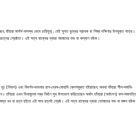
াছেন, যাঁহারা মার্গস’-ফলস্থ ভেদে চারিযুগ্ম ; যেই সুগত বুদ্ধের শ্রাবক বা শিষ্য দক্ষিণার উপযুক্ত পাত্র
ংঘরত্নের শ্রেষ্ঠতা। এই সত্য বাক্যের দ্বারা আমাদের শুভ বা কল্যাণ হউক।
ে দৃঢ় (নিশ্চল) এবং বিদর্শন-ভাবনায় রাগ-দ্বেষ-মোহাদি ক্লেশমুক্ত হইয়াছেন, অথবা যাঁহারা শীল-সমাধি-
ছেন। তাঁহারা এখন বিনামূল্যে লব্ধ নির্বাণ সুখ উপভোগ করিতেছেন অর্থাৎ তাঁহারা (অর্হৎগণ) ফল-সমাপত্ত
 সমস্ত ধন বা রত্ন হইতে এই সংঘ রত্নই শ্রেষ্ঠ। এই সত্য বাক্যের দ্বারা তোমাদের শুভ বা মঙ্গল হউ