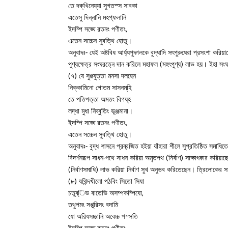
তে দক্‌খিনেয্যা সুগতস্স সাবকা
এতেসু দিন্নানি মহপ্‌ফলানি
ইদম্পি সঙ্ঘে রতনং পণীতং,
এতেন সচ্চেন সুবত্থি হোতু।
অনুবাদঃ- যেই অষ্টবিধ আর্য্যপুদ্গলকে বুদ্ধাদি সৎপুরুষেরা প্রসংশা করিয়
পুণ্যক্ষেত্র সংঘরত্নে দান করিলে মহাফল (মহৎপুণ্য) লাভ হয়। ইহা স
(৭) যে সুপ্পযুত্তা মনসা দলহেন
নিক্কামিনো গোতম সাসনম্‌হি
তে পতিপত্তা অমতং বিগয্‌হ
লদ্ধা মুধা নিব্বুতিং ভূঞ্জমানা।
ইদম্পি সঙ্ঘে রতনং পণীতং,
এতেন সচ্চেন সুবত্থি হোতু।
অনুবাদঃ- বুদ্ধ শাসনে প্রব্রজিত হইয়া যাঁহারা শীলে সুপ্রতিষ্ঠিত সমাধিত
বিদর্শনরূপ সাধন-পথে সাধন করিয়া অমৃতপথ (নির্বাণ) সাক্ষাৎকার করিয়া
(নির্বাণসমাধি) লাভ করিয়া নির্বাণ সুখ অনুভব করিতেছেন। ত্রিলোকের
(৮) যথিন্দখীলো পঠবিং সিতো সিযা
চতুব্‌িভ বাতেভি অসম্পকম্পিযো,
তথুপমং সপ্পুরিসং বদামি
যো অরিযসচ্চানি অবেচ্চ পস্সতি