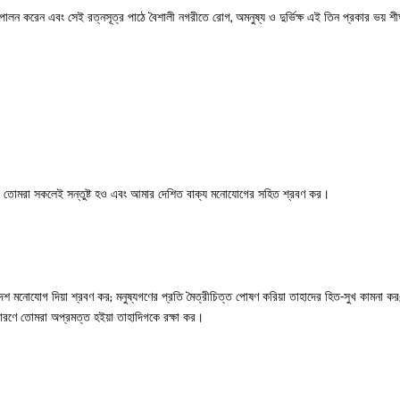
লন করেন এবং সেই রত্নসূত্র পাঠে বৈশালী নগরীতে রোগ, অমনুষ্য ও দুর্ভিক্ষ এই তিন প্রকার ভয় শী
ছ, তোমরা সকলেই সন্তুষ্ট হও এবং আমার দেশিত বাক্য মনোযোগের সহিত শ্রবণ কর।
শ মনোযোগ দিয়া শ্রবণ কর; মনুষ্যগণের প্রতি মৈত্রীচিত্ত পোষণ করিয়া তাহাদের হিত-সুখ কামনা কর
 কারণে তোমরা অপ্রমত্ত হইয়া তাহাদিগকে রক্ষা কর।