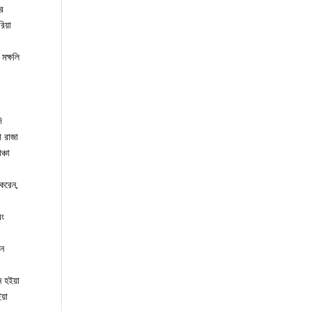
ার
িয়া
মক্ষলি
ি
া রাজা
্চা
 করেন,
বং
নে
 হইয়া
য়া