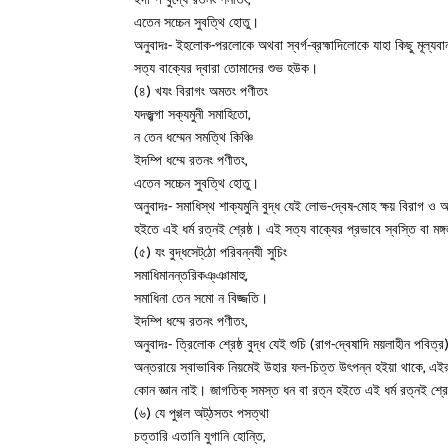
ইদম্পি বুদ্ধে রতনং পনীতং,
এতেন সচ্চেন সুবত্থি হোতু।
অনুবাদঃ- ইহলোক-পরলোকে অথবা স্বর্গ-ব্রহ্মাদিলোকে যাহা কিছু মূল্য
সত্য বাক্যের দ্বারা তোমাদের শুভ হউক।
(৪) খযং বিরাগং অমতং পণীতং
যদজ্ঝগা সক্যমুনী সমাহিতো,
ন তেন ধম্মেন সমত্থি কিঞ্চি
ইদম্পি ধম্মে রতনং পণীতং,
এতেন সচ্চেন সুবত্থি হোতু।
অনুবাদঃ- সমাধিস্থ শাক্যমুনি বুদ্ধ যেই লোভ-দ্বেষ-মোহ ক্ষয় বিরাগ ও অ
হইতে এই ধর্ম রত্নই শ্রেষ্ঠ। এই সত্য বাক্যের প্রভাবে স্বস্তি বা ম
(৫) যং বুদ্ধসেট্‌ঠো পরিবন্নযী সুচিং
সমাধিমানন্তরিকঞ্‌ঞামাহু,
সমাধিনা তেন সমো ন বিজ্জতি।
ইদম্পি ধম্মে রতনং পণীতং,
অনুবাদঃ- ত্রিলোক শ্রেষ্ঠ বুদ্ধ যেই শুচি (রাগ-দ্বেষাদি ময়লাহীন পবিত
অন্তরায়ে স্বাভাবিক নিয়মেই উহার ফল-চিত্ত উৎপন্ন হইয়া থাকে, এইরূপ 
কোন জ্ঞান নাই। জাগতিক্‌ সমস্ত ধন বা রত্ন হইতে এই ধর্ম রত্নই শ্র
(৬) যে পুগ্গল অট্‌ঠসতং পসত্থা
চত্তারি এতানি যুগানি হোন্তি,