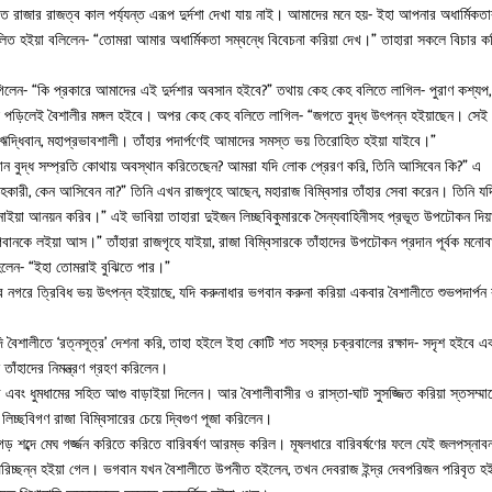
াত রাজার রাজত্ব কাল পর্য্যন্ত এরূপ দুর্দশা দেখা যায় নাই। আমাদের মনে হয়- ইহা আপনার অধার্মিকত
মিলিত হইয়া বলিলেন- “তোমরা আমার অধার্মিকতা সম্বন্ধে বিবেচনা করিয়া দেখ।” তাহারা সকলে বিচার কর
লেন- “কি প্রকারে আমাদের এই দুর্দশার অবসান হইবে?” তথায় কেহ কেহ বলিতে লাগিল- পুরাণ কশ্যপ, 
ি পড়িলেই বৈশালীর মঙ্গল হইবে। অপর কেহ কেহ বলিতে লাগিল- “জগতে বুদ্ধ উৎপন্ন হইয়াছেন। সেই
ঋদ্ধিবান, মহাপ্রভাবশালী। তাঁহার পদার্পণেই আমাদের সমস্ত ভয় তিরোহিত হইয়া যাইবে।”
ভগবান বুদ্ধ সম্প্রতি কোথায় অবস্থান করিতেছেন? আমরা যদি লোক প্রেরণ করি, তিনি আসিবেন কি?” এ
রহকারী, কেন আসিবেন না?” তিনি এখন রাজগৃহে আছেন, মহারাজ বিম্বিসার তাঁহার সেবা করেন। তিনি যদ
য়া আনয়ন করিব।” এই ভাবিয়া তাহারা দুইজন লিচ্ছবিকুমারকে সৈন্যবাহিনীসহ প্রভূত উপঢৌকন দিয়
ানকে লইয়া আস।” তাঁহারা রাজগৃহে যাইয়া, রাজা বিম্বিসারকে তাঁহাদের উপঢৌকন প্রদান পূর্বক মনোবাঞ
হিলেন- “ইহা তোমরাই বুঝিতে পার।”
র নগরে ত্রিবিধ ভয় উৎপন্ন হইয়াছে, যদি করুনাধার ভগবান করুনা করিয়া একবার বৈশালীতে শুভপদার্পন
ি বৈশালীতে ‘রত্নসূত্র’ দেশনা করি, তাহা হইলে ইহা কোটি শত সহস্র চক্রবালের রক্ষাদ- সদৃশ হইবে এ
 তাঁহাদের নিমন্ত্রণ গ্রহণ করিলেন।
ব এবং ধুমধামের সহিত আগু বাড়াইয়া দিলেন। আর বৈশালীবাসীর ও রাস্তা-ঘাট সুসজ্জিত করিয়া স্তসম্মা
িচ্ছবিগণ রাজা বিম্বিসারের চেয়ে দ্বিগুণ পূজা করিলেন।
গড় শব্দে মেঘ গর্জ্জন করিতে করিতে বারিবর্ষণ আরম্ভ করিল। মূষলধারে বারিবর্ষণের ফলে যেই জলপস্নাবন
্কার পরিচ্ছন্ন হইয়া গেল। ভগবান যখন বৈশালীতে উপনীত হইলেন, তখন দেবরাজ ইন্দ্র দেবপরিজন পরিবৃত হই