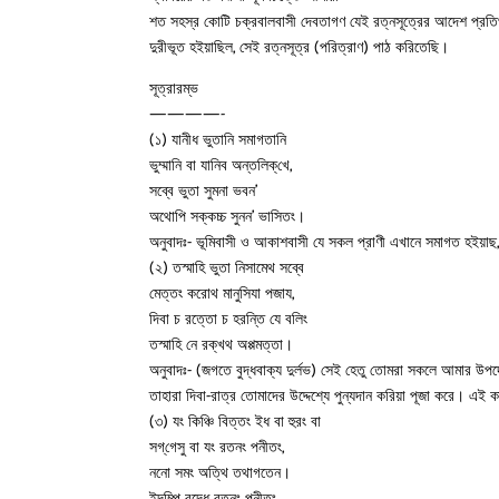
শত সহস্র কোটি চক্রবালবাসী দেবতাগণ যেই রত্নসূত্রের আদেশ প্রতিপা
দুরীভূত হইয়াছিল, সেই রত্নসূত্র (পরিত্রাণ) পাঠ করিতেছি।
সূত্রারম্ভ
————-
(১) যানীধ ভুতানি সমাগতানি
ভুম্মানি বা যানিব অন্তলিক্‌খে,
সব্বে ভুতা সুমনা ভবন’
অথোপি সক্কচ্চ সুনন’ ভাসিতং।
অনুবাদঃ- ভূমিবাসী ও আকাশবাসী যে সকল প্রাণী এখানে সমাগত হইয়া
(২) তস্মাহি ভুতা নিসামেথ সব্বে
মেত্তং করোথ মানুসিযা পজায,
দিবা চ রত্তো চ হরন্তি যে বলিং
তস্মাহি নে রক্‌খথ অপ্পমত্তা।
অনুবাদঃ- (জগতে বুদ্ধবাক্য দুর্লভ) সেই হেতু তোমরা সকলে আমার উপদে
তাহারা দিবা-রাত্র তোমাদের উদ্দেশ্যে পুন্যদান করিয়া পূজা করে। এই
(৩) যং কিঞ্চি বিত্তং ইধ বা হুরং বা
সগ্‌গেসু বা যং রতনং পনীতং,
ননো সমং অত্থি তথাগতেন।