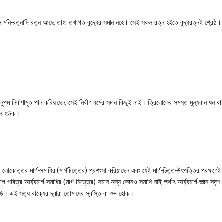
বান মনি-রত্নাদি রত্ন আছে, তাহা তথাগত বুদ্ধের সমান নহে। সেই সকল রত্ন হইতে বুদ্ধরত্নই শ্রেষ্ঠ
নুপম নির্বাণামৃত পান করিয়াছেন, সেই নির্বাণ ধর্মের সমান কিছুই নাই। ত্রিলোকের সমস্ত মূল্যবান ধন বা
ঙ্গল হউক।
্র) লোকোত্তর মার্গ-সমাধির (মার্গচিত্তের) প্রশংসা করিয়াছেন এবং যেই মার্গ-চিত্ত-উৎপত্তির পরক্ষণেই
পবিত্র আর্য্যমার্গ-সমাধির (মার্গ-চিত্তের) সমান অন্য কোনও সমাধি নাই অর্থাৎ আর্য্যমার্গ-জ্ঞান সদৃশ
েষ্ঠ। এই সত্য বাক্যের দ্বারা তোমাদের স্বস্তি বা শুভ হোক।