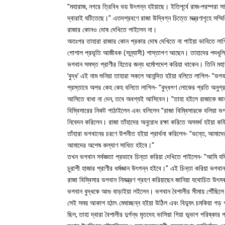
“মহারাজ, নগরে ত্রিবিধ ভয় উৎপন্ন হইয়াছে। ইতিপূর্বে রাজ-পরম্পরা স
দ্বারাই ঘটিতেছে।” এতদশ্রবণে রাজা উদ্বিগ্ন চিত্তে মন্ত্রণাগৃহে সম্
রাজার কোনও দোষ দেখিতে পাইলেন না।
অতঃপর তাহারা রাজার কোন প্রকার দোষ দেখিতে না পাইয়া ভাবিতে লাগি
গোশাল প্রভৃতি আজীবক (সন্ন্যাসী) শাস্তাগণ আছেন। তাহাদের পদধূল
ভগবান সমস্ত প্রাণীর হিতের জন্য ধর্মোপদেশ করিয়া থাকেন। তিনি মহা
‘বুদ্ধ’ এই নাম শুনিয়া তাহারা সকলে আনন্দিত হইয়া বলিতে লাগিল- “
প্রস্তাবে অপর কেহ কেহ বলিতে লাগিল- “বুদ্ধগণ লোকের প্রতি অনুগ্
আসিতে বাধা না দেন, তবে অবশ্যই আসিবেন। “তাহা হইলে রাজাকে জানাই
বিম্বিসারের নিকট পাঠাইলেন এবং বলিলেন “রাজা বিম্বিসারকে বলিয়া ভগব
নিবেদন করিলেন। রাজা তাঁহাদের অনুরোধ রক্ষা করিতে অসমর্থ হইয়া ক
তাঁহারা ভগবানের চরণে উপনীত হইয়া প্রার্থনা করিলেন- “ভন্তে, আমাদে
আমাদের অশেষ কল্যাণ সাধিত হইবে।”
তখন ভগবান সর্বজ্ঞতা প্রভাবে চিন্তা করিয়া দেখিতে পাইলেন- “আমি যদ
চুরাশী হাজার প্রাণীর ধর্মজ্ঞান উৎপন্ন হইবে।” এই চিন্তা করিয়া ভগবান
রাজা বিম্বিসার ভগবান নিমন্ত্রণ গ্রহণ করিয়াছেন জানিয়া যথোচিত উৎস
ভগবান বুদ্ধকে আগু বাড়াইয়া লইলেন। ভগবান বৈশালীর সীমায় পৌঁছিলে ল
সেই সময় আকাশ হঠাৎ মেঘাচ্ছন্ন হইয়া উঠিল এবং বিদ্যুৎ চমকিয়া গড় 
ছিল, তাহা দ্বারা বৈশালীর দুর্গন্ধ মৃতদেহ ভাসিয়া গিয়া ভূভাগ পরিষ