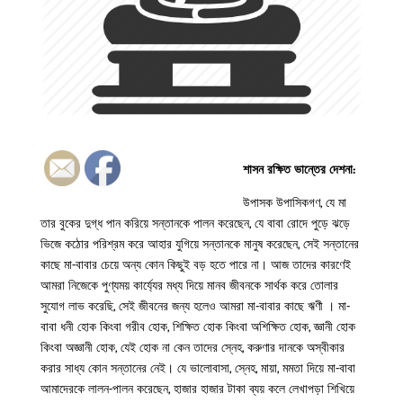
শাসন রক্ষিত ভান্তের দেশনা:
উপাসক উপাসিকগণ, যে মা
তার বুকের দুগ্ধ পান করিয়ে সন্তানকে পালন করেছেন, যে বাবা রোদে পুড়ে ঝড়ে
ভিজে কঠোর পরিশ্রম করে আহার যুগিয়ে সন্তানকে মানুষ করেছেন, সেই সন্তানের
কাছে মা-বাবার চেয়ে অন্য কোন কিছুই বড় হতে পারে না। আজ তাদের কারণেই
আমরা নিজেকে পুণ্যময় কাৰ্য্যের মধ্য দিয়ে মানব জীবনকে সার্থক করে তোলার
সুযোগ লাভ করেছি, সেই জীবনের জন্য হলেও আমরা মা-বাবার কাছে ঋণী । মা-
বাবা ধনী হোক কিংবা গরীব হোক, শিক্ষিত হোক কিংবা অশিক্ষিত হোক, জ্ঞানী হোক
কিংবা অজ্ঞানী হোক, যেই হোক না কেন তাদের স্নেহ, করুণার দানকে অস্বীকার
করার সাধ্য কোন সন্তানের নেই। যে ভালোবাসা, স্নেহ, মায়া, মমতা দিয়ে মা-বাবা
আমাদেরকে লালন-পালন করেছেন, হাজার হাজার টাকা ব্যয় কলে লেখাপড়া শিখিয়ে