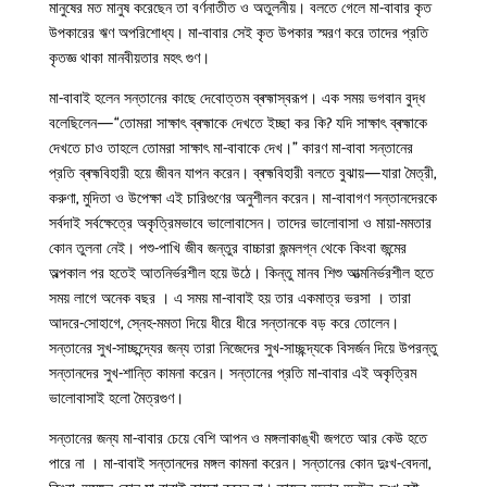
মানুষের মত মানুষ করেছেন তা বর্ণনাতীত ও অতুলনীয়। বলতে গেলে মা-বাবার কৃত
উপকারের ঋণ অপরিশোধ্য। মা-বাবার সেই কৃত উপকার স্মরণ করে তাদের প্রতি
কৃতজ্ঞ থাকা মানবীয়তার মহৎ গুণ।
মা-বাবাই হলেন সন্তানের কাছে দেবোত্তম ব্ৰহ্মাস্বরূপ। এক সময় ভগবান বুদ্ধ
বলেছিলেন—“তোমরা সাক্ষাৎ ব্ৰহ্মাকে দেখতে ইচ্ছা কর কি? যদি সাক্ষাৎ ব্ৰহ্মাকে
দেখতে চাও তাহলে তোমরা সাক্ষাৎ মা-বাবাকে দেখ।” কারণ মা-বাবা সন্তানের
প্রতি ব্ৰহ্মবিহারী হয়ে জীবন যাপন করেন। ব্ৰহ্মবিহারী বলতে বুঝায়—যারা মৈত্রী,
করুণা, মুদিতা ও উপেক্ষা এই চারিগুণের অনুশীলন করেন। মা-বাবাগণ সন্তানদেরকে
সর্বদাই সর্বক্ষেত্রে অকৃত্রিমভাবে ভালোবাসেন। তাদের ভালোবাসা ও মায়া-মমতার
কোন তুলনা নেই। পশু-পাখি জীব জন্তুর বাচ্চারা জন্মলগ্ন থেকে কিংবা জন্মের
অল্পকাল পর হতেই আতনির্ভরশীল হয়ে উঠে। কিন্তু মানব শিশু আত্মনির্ভরশীল হতে
সময় লাগে অনেক বছর । এ সময় মা-বাবাই হয় তার একমাত্র ভরসা । তারা
আদরে-সোহাগে, স্নেহ-মমতা দিয়ে ধীরে ধীরে সন্তানকে বড় করে তোলেন।
সন্তানের সুখ-সাচ্ছন্দ্যের জন্য তারা নিজেদের সুখ-সাচ্ছন্দ্যকে বিসর্জন দিয়ে উপরন্তু
সন্তানদের সুখ-শান্তি কামনা করেন। সন্তানের প্রতি মা-বাবার এই অকৃত্রিম
ভালোবাসাই হলো মৈত্রগুণ।
সন্তানের জন্য মা-বাবার চেয়ে বেশি আপন ও মঙ্গলাকাঙ্খী জগতে আর কেউ হতে
পারে না । মা-বাবাই সন্তানদের মঙ্গল কামনা করেন। সন্তানের কোন দুঃখ-বেদনা,