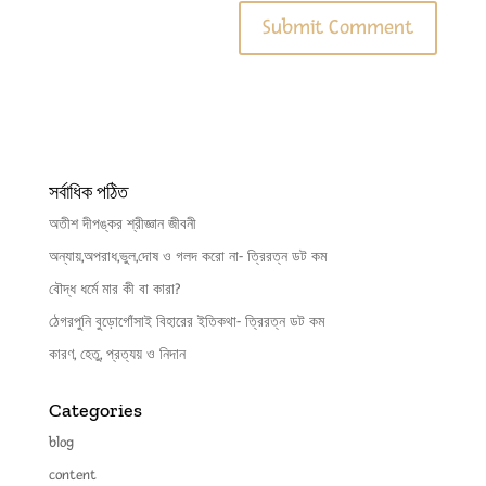
সর্বাধিক পঠিত
অতীশ দীপঙ্কর শ্রীজ্ঞান জীবনী
অন্যায়,অপরাধ,ভুল,দোষ ও গলদ করো না- ত্রিরত্ন ডট কম
বৌদ্ধ ধর্মে মার কী বা কারা?
ঠেগরপুনি বুড়োগোঁসাই বিহারের ইতিকথা- ত্রিরত্ন ডট কম
কারণ, হেতু, প্রত্যয় ও নিদান
Categories
blog
content