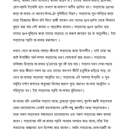
কিংবা, অমঙ্গল কোন মা-বাবাই কামনা করেন না। তাদের অভাব-অনটন, দুঃখ-কষ্ট,
রোগ-ব্যাধি ইত্যাদি হতে দেখলে মা-বাবাগণ অতীব দুঃখিত হন। সন্তানের দুঃখের
জন্য মা-বাবার যে আবেগ-উৎকণ্ঠা পৃথিবীতে বিরল। সন্তানের সুখ-শান্তির জন্য
তারা নিজেদের জীবন বলি দিতে রাজী থাকেন এবং তাদের দুঃখ-দুৰ্দশা থেকে কিভাবে
মুক্ত করা যায় সেই কামনা ও প্রচেষ্টায় থাকেন। সন্তানের দুঃখে দুঃখিত হয়ে
তাদের দুঃখ-মুক্তির জন্য তাদের অন্তরে যে করুণা জাগ্রত হয় যা অতুলনীয়। ইহা
সন্তানের প্রতি মা-বাবার করুণাগুণ ।
বলতে গেলে মা-বাবার সমস্ত জীবনই সন্তানের জন্য উৎসর্গীত। তাই তারা বহু
কষ্টে উপার্জিত অৰ্থ-সম্পদ সন্তানের ভরণ পোষণার্থে ব্যয় করেন। সন্তানের
ভবিষ্যৎ চিন্তায় মা-বাবার দু’চোখের ঘুম নষ্ট হয়ে যায়। সন্তান যখন লেখা-পড়ায়
ভাল করে জীবনে সফল হয় এবং তাদের নাম-যশ কীর্তি চতুর্দিকে ছড়িয়ে পড়ে, তা
দেখে মা-বাবারা অত্যন্ত আনন্দিত হন। সন্তানের এই সাফল্য উন্নতি ও সুখ-
সমৃদ্ধি দর্শনে জগতের মানুষেরা হিংসায় জ্বলে পুড়ে মরলেও মা-বাবা আনন্দিত ও
পরিতৃপ্ত হন। ইহা সন্তানের প্রতি মা-বাবার মুদিতাগুণ।
মা-বাবার যদি একাধিক সন্তান থাকে, তন্মধ্যে সুস্থ-সবল, সুদৰ্শন জ্ঞানী সন্তানকে
যেমন ভালোবাসেন তেমনি ভালোবাসেন রোগী-পঙ্গু, জ্ঞানহীন অন্ধ সন্তানকেও।
তারা সকল সন্তানকে সমানভাবে ভালোবাসেন এবং সকল সন্তানের মঙ্গল কামনা
করেন। সন্তানেরা যদি মা-বাবার প্রতি অন্যায় অপরাধ করে থাকে, তাঁরা ইহা
সন্তানের অজ্ঞানতা বলে উপেক্ষা করে থাকেন। অর্থাৎ সন্তানের দোষ-ত্রুটি মা-