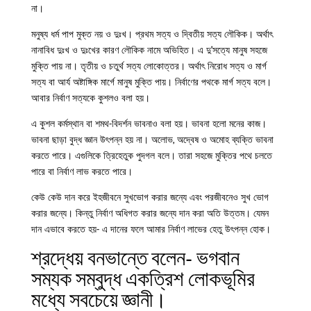
না।
মনুষ্য ধর্ম পাপ মুক্ত নয় ও দুঃখ। প্রথম সত্য ও দ্বিতীয় সত্য লৌকিক। অর্থাৎ
নানাবিধ দুঃখ ও দুঃখের কারণ লৌকিক নামে অভিহিত। এ দু’সত্যে মানুষ সহজে
মুক্তি পায় না। তৃতীয় ও চতুর্থ সত্য লোকোত্তর। অর্থাৎ নিরোধ সত্য ও মার্গ
সত্য বা আর্য অষ্টাঙ্গিক মার্গে মানুষ মুক্তি পায়। নির্বাণের পথকে মার্গ সত্য বলে।
আবার নির্বাণ সত্যকে কুশলও বলা হয়।
এ কুশল কর্মস্থান বা শমথ-বিদর্শন ভাবনাও বলা হয়। ভাবনা হলো মনের কাজ।
ভাবনা ছাড়া বুদ্ধ জ্ঞান উৎপন্ন হয় না। অলোভ, অদ্বেষ ও অমোহ ব্যক্তি ভাবনা
করতে পারে। এগুলিকে ত্রিহেতুক পুদগল বলে। তারা সহজে মুক্তির পথে চলতে
পারে বা নির্বাণ লাভ করতে পারে।
কেউ কেউ দান করে ইহজীবনে সুখভোগ করার জন্যে এবং পরজীবনেও সুখ ভোগ
করার জন্যে। কিন্তু নির্বাণ অধিগত করার জন্যে দান করা অতি উত্তম। যেমন
দান এভাবে করতে হয়- এ দানের ফলে আমার নির্বাণ লাভের হেতু উৎপন্ন হোক।
শ্রদ্ধেয় বনভান্তে বলেন- ভগবান
সম্যক সম্বুদ্ধ একত্রিশ লোকভূমির
মধ্যে সবচেয়ে জ্ঞানী।