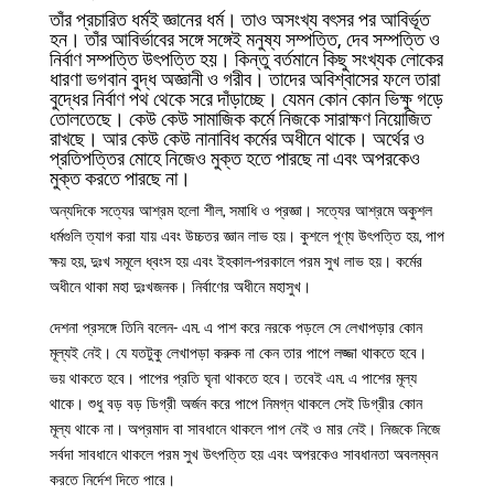
তাঁর প্রচারিত ধর্মই জ্ঞানের ধর্ম। তাও অসংখ্য বৎসর পর আবির্ভূত
হন। তাঁর আবির্ভাবের সঙ্গে সঙ্গেই মনুষ্য সম্পত্তি, দেব সম্পত্তি ও
নির্বাণ সম্পত্তি উৎপত্তি হয়। কিন্তু বর্তমানে কিছু সংখ্যক লোকের
ধারণা ভগবান বুদ্ধ অজ্ঞানী ও গরীব। তাদের অবিশ্বাসের ফলে তারা
বুদ্ধের নির্বাণ পথ থেকে সরে দাঁড়াচ্ছে। যেমন কোন কোন ভিক্ষু গড়ে
তোলতেছে। কেউ কেউ সামাজিক কর্মে নিজকে সারাক্ষণ নিয়োজিত
রাখছে। আর কেউ কেউ নানাবিধ কর্মের অধীনে থাকে। অর্থের ও
প্রতিপত্তির মোহে নিজেও মুক্ত হতে পারছে না এবং অপরকেও
মুক্ত করতে পারছে না।
অন্যদিকে সত্যের আশ্রম হলো শীল, সমাধি ও প্রজ্ঞা। সত্যের আশ্রমে অকুশল
ধর্মগুলি ত্যাগ করা যায় এবং উচ্চতর জ্ঞান লাভ হয়। কুশলে পূণ্য উৎপত্তি হয়, পাপ
ক্ষয় হয়, দুঃখ সমূলে ধ্বংস হয় এবং ইহকাল-পরকালে পরম সুখ লাভ হয়। কর্মের
অধীনে থাকা মহা দুঃখজনক। নির্বাণের অধীনে মহাসুখ।
দেশনা প্রসঙ্গে তিনি বলেন- এম. এ পাশ করে নরকে পড়লে সে লেখাপড়ার কোন
মূল্যই নেই। যে যতটুকু লেখাপড়া করুক না কেন তার পাপে লজ্জা থাকতে হবে।
ভয় থাকতে হবে। পাপের প্রতি ঘৃনা থাকতে হবে। তবেই এম. এ পাশের মূল্য
থাকে। শুধু বড় বড় ডিগ্রী অর্জন করে পাপে নিমগ্ন থাকলে সেই ডিগ্রীর কোন
মূল্য থাকে না। অপ্রমাদ বা সাবধানে থাকলে পাপ নেই ও মার নেই। নিজকে নিজে
সর্বদা সাবধানে থাকলে পরম সুখ উৎপত্তি হয় এবং অপরকেও সাবধানতা অবলম্বন
করতে নির্দেশ দিতে পারে।