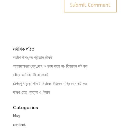
সর্বাধিক পঠিত
অতীশ দীপঙ্কর শ্রীজ্ঞান জীবনী
অন্যায়,অপরাধ,ভুল,দোষ ও গলদ করো না- ত্রিরত্ন ডট কম
বৌদ্ধ ধর্মে মার কী বা কারা?
ঠেগরপুনি বুড়োগোঁসাই বিহারের ইতিকথা- ত্রিরত্ন ডট কম
কারণ, হেতু, প্রত্যয় ও নিদান
Categories
blog
content