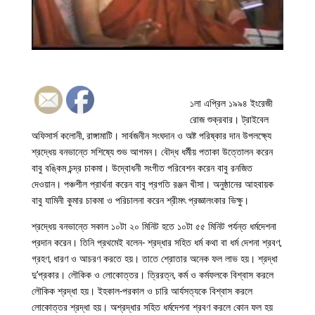
১লা এপ্রিল ১৯৯৪ ইংরেজী
রোজ শুক্রবার। ট্রাইবেল
অফিসার্স কলোনী, রাঙ্গামাটি। সার্বজনীন সংঘদান ও অষ্ট পরিষ্কার দান উপলক্ষ্যে
শ্রদ্ধেয় বনভান্তে সশিষ্যে শুভ আগমন। বৌদ্ধ ধর্মীয় পতাকা উত্তোলন করেন
বাবু বঙ্কিম চন্দ্র চাকমা। উদ্বোধনী সংগীত পরিবেশন করেন বাবু রনজিত
দেওয়ান। পঞ্চশীল প্রার্থনা করেন বাবু প্রগতি রঞ্জন খীসা। অনুষ্ঠানের আহবায়ক
বাবু যামিনী কুমার চাকমা ও পরিচালনা করেন শ্রীমৎ প্রজ্ঞালংকার ভিক্ষু।
শ্রদ্ধেয় বনভান্তে সকাল ১০টা ২০ মিনিট হতে ১০টা ৫৫ মিনিট পর্যন্ত ধর্মদেশনা
প্রদান করেন। তিনি প্রথমেই বলেন- শ্রদ্ধার সহিত ধর্ম কথা বা ধর্ম দেশনা শ্রবণ,
গ্রহণ, ধারণ ও আচরণ করতে হয়। তাতে শ্রোতার অনেক ফল লাভ হয়। শ্রদ্ধা
দু’প্রকার। লৌকিক ও লোকোত্তর। ত্রিরত্ন, কর্ম ও কর্মফলকে বিশ্বাস করলে
লৌকিক শ্রদ্ধা হয়। ইহকাল-পরকাল ও চারি আর্যসত্যকে বিশ্বাস করলে
লোকোত্তর শ্রদ্ধা হয়। অশ্রদ্ধার সহিত ধর্মদেশনা শ্রবণ করলে কোন ফল হয়