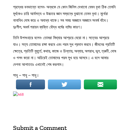
শ্রদ্ধেয় বনভান্তে বলেন- অন্ধকে যে কোন জিনিস দেখানো যেমন বৃথা ঠিক তেমনি
মূর্খকেও চারি আর্যসত্য ও উচ্চতর জ্ঞান সম্বন্ধে বুঝানো তেমন বৃথা। মূর্খেরা
নানাবিধ দোষ করে ও অবাধ্য থাকে। সব সময় অজ্ঞানে অজ্ঞানে সংঘর্ষ বাঁধে।
দুঃশীল, অধর্ম পরায়ন ব্যক্তি বৌদ্ধ ধর্মের নষ্টের কারণ।
তিনি উপসংহারে বলেন- তোমরা মিথ্যার আশ্রয়ে যেয়ো না। সত্যের আশ্রয়ে
যাও। সত্য তোমাদের রক্ষা করবে এবং পরম সুখ প্রদান করবে। জীবনের প্রতিটি
ক্ষেত্রে, প্রতিটি মুহূর্তে, কথায়, কাজে ও চিন্তায়, অন্যায়, অপরাধ, ভুল, ত্রুটি, দোষ
ও গলদ করো না। অচিরেই তোমাদের পরম সুখ বয়ে আসবে। এ বলে আমার
দেশনা আপাততঃ এখানেই শেষ করলাম।
সাধু – সাধু – সাধু।
Submit a Comment