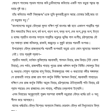
ষোড়শ শতকের প্রথম পাদের কবি চন্ডীদাসের কবিতার একটি পদে বড়ুয়া শব্দের ব্য
বহার দৃষ্ট হয়।
তাঁর কবিতার পদটি নিম্নরূপঃ”একে তুমি কুলনারী,কুলে আছে তোমার বৈরী,আর তা
হে বড়ুয়ার বধু।”
”বাংলাদেশের বড়ুয়া বৌদ্ধরা মূলত দক্ষিণ পূর্ব বাংলার ষষ্ঠ হতে একাদশ শতাব্দীর প্রা
চীন সমতটের সিংহ বংশ, বর্ম বংশ, খড়গ বংশ, ভদ্র বংশ, দেব বংশ, চন্দ্র বংশ, উত্ত
র বঙ্গের প্রাচীন বাংলার সপ্তম শতাব্দীর বরেন্দ্র ভূমির পাল বংশীয়, চট্টগ্রামের বৌ
দ্ধ সমান্ত রাজা মনিভদ্র, রাকাই, জয়চন্দ্র ও মুকুট রায়ের পরবর্তী বংশধর।
উপরোক্ত বৌদ্ধ রাজন্যবর্গের পরবর্তী বংশধরই বড়ুয়া এতে কোন সন্দেহের অবকাশ
নেই। তার প্রকৃষ্ট প্রমাণ–
প্রাচীন সমতট, বর্তমান কুমিল্লার ময়নামতী, শালবন বিহার, রাজ বিহার (ইট খোলা
বিহার), দেব পর্বত, রাজশাহীর পাহাড় পুরের রাজা ধর্মপাল কর্তৃক নির্মিত সোমপুর বিহা
র, বগুড়ার গোফুল গ্রামের বাসু বিহার, দিনাজপুরের গঙ্গা ও করতোয়া নদীর সঙ্গমস্থ
লে রামাবতী নগরে রাজা রাম পাল কর্তৃক নির্মিত ‘জগদ্দল বিহার’, ময়নামতী পাহাড়ের
দক্ষিণে দেব রাজ কর্তৃক নির্মিত আনন্দ বিহার, চট্টগ্রামের ঐতিহ্যবাহী পতি বিহার, চট্ট
গ্রাম শহরের দেব রাজাদের দেব পাহাড়, পটিয়ার চক্রশালা ইত্যাদি।
এসব বিহারের অনুকুল্যেই পুরুষ পরম্পরা বাঙ্গালী বড়ুয়ারা বৌদ্ধ ধর্মের চর্চা ও অনু
শীলন করে আসছেন।
যাদের ধর্মচর্চায় বৌদ্ধ বিশ্বের অন্যতম নিকায় থেরবাদ বৌদ্ধ ধর্ম নিখূতভাবে বিদ্য