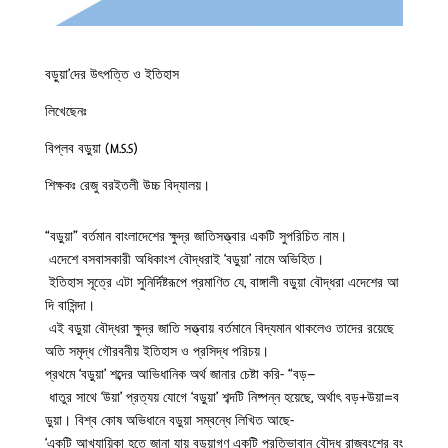
বড়ুয়া’দের উৎপত্তি ও ইতিহাস
লিখেছেনঃ
বিপ্লব বড়ুয়া (M.S.S)
শিক্ষকঃ রেজু বরইতলী উচ্চ বিদ্যালয়।
“বড়ুয়া” বর্তমান বাংলাদেশের ক্ষুদ্র জাতিসত্ত্বার একটি সুপরিচিত নাম।
এদেশে বসবাসকারী অধিকাংশ বৌদ্ধরাই ‘বড়ুয়া’ নামে অভিহিত।
ইতিহাস সূত্রে এটা সুনির্দিষ্টরূপে প্রমাণিত যে, বাঙ্গালী বড়ুয়া বৌদ্ধরা এদেশের আ
দি বাসিন্দা।
এই বড়ুয়া বৌদ্ধরা ক্ষুদ্র জাতি সত্ত্বায় বর্তমানে বিদ্যমান থাকলেও তাদের রয়েছে
অতি সমৃদ্ধ গৌরবনীয় ইতিহাস ও প্রসিদ্ধ পরিচয়।
প্রথমে ‘বড়ুয়া’ শব্দের আভিধানিক অর্থ জানার চেষ্টা করি- “বড়–
ধাতুর সাথে ‘উয়া’ প্রত্যয় যোগে ‘বড়ুয়া’ শব্দটি নিষ্পন্ন হয়েছে, অর্থাৎ বড়+উয়া=ব
ড়ুয়া। বিশ্ব কোষ অভিধানে বড়ুয়া সম্বন্ধে লিখিত আছে-
‘একটি আখ্যায়িকা হতে জানা যায় বড়ুয়াগণ একটি প্রতিভাবান বৌদ্ধ রাজবংশের বং