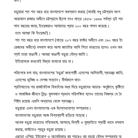
মান।
বড়ুয়ারা শত শত বছর ধরে বাংলাদেশে অবস্থান করছে (মানছি শুধু চট্টগ্রাম অংশ
আরাকান রাজার অধীনে চট্টগ্রামে ছিলো তাও মাত্র ১৪৫৯- ১৬৬৬ পর্যন্ত দুই শত
সাত বছরের জন্য, ইংরেজরাও আমাদের প্রায় ২০০ বছর শাসন করেছে।
তবে আমরা কি ইংরেজ?)।
শত শত বছর ধরে বাংলাদেশে (মাত্র ২০৭ বছর বার্মার অধীনে এবং ১৯০ বছর ইং
রেজদের অধীনে) বসবাস করে আসা জাতটার আদি পিতা ভারতের হলেও এখন অব
শ্যই তারা বাঙালী। আমরা বাঙালী বড়ুয়া বৌদ্ধ জাতি।
ইতিহাসকে কখনোই মিথ্যা বানানো যায় না।
পরিশেষে বলা যায়, বাংলাদেশের ‘বড়ুয়া’ জনগোষ্ঠী এদেশের আদিবাসী, স্বতন্ত্র জাতি,
এদেশের ভূমিজ ও দেশজ সন্তান। দীর্ঘকালে ঘাত-
প্রতিঘাতের পর রাজনৈতিক বিবর্তনের মধ্য দিয়ে বড়ুয়াদের আচার- অনুষ্ঠানে, কৃষ্টিতে
ও সামাজিক জীবনে হিন্দু- মুসলমান প্রভাব পরিলক্ষিত হলেও তাদের নিজস্ব যে বৈ
শিষ্ট্য রয়েছে এগুলি অন্যদের থেকে স্বতন্ত্র।
বড়ুয়ারা এখন বাংলাদেশের এক উল্লেখযোগ্য সম্প্রদায়।
বাংলাদেশের বড়ুয়ারা আজ বিশ্বব্যাপী ছড়িয়ে পড়েছে।
অনেক বড়ুয়া ভারতের পশ্চিমবঙ্গে, আসামে, দিল্লী ও মুম্বাইতে স্থায়ী ভাবে বসবাস
করছে, বার্মাতেও প্রচুর বড়ুয়া রয়েছে।
এছাড়া এশিয়া, ইউরোপ ও আমেরিকার বহু শহরেও বহু বড়ুয়া বৌদ্ধ সম্প্রদায় অ