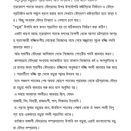
নতুন চন্দ্র বড়ুয়াও প্রায় একই মতে বিশ্বাসী। তাঁর মতে- দ্বাদশ-
ত্রয়োদশ শতকে ভারতে বৌদ্ধদের উপর উপর্যোপরি মর্মান্তিক নির্যাতন ও বৌদ্ধ
প্রতিষ্ঠান গুলো সমূলে ধ্বংস করার ফলে সেখানে বৌদ্ধগণ ধর্মান্তরিত হতে বাধ্য হ
য়। কিছু সংখ্যক বৌদ্ধ তিব্বত ও নেপালে চলে যায়।
”বড়ুয়া” উপাধি কবে কখন প্রচলিত হয় তা সঠিকভাবে নির্ধারণ করা কঠিন।
একটা ধারণা আছে ত্রয়োদশ শতকে মগধের বৈশালী থেকে আগত চট্টগ্রামে আশ্র
য় গ্রহণকারী বজ্জিবংশীয় লোকেরা নিজেদের নামে শেষে সম্ভ্রান্ত সূচক বজ্জি পদবি
ব্যবহার করত।
আর স্থানীয় বৌদ্ধরা আদিকাল থেকে নিজেদের গোত্রীয় পদবি ব্যবহার করত।
কালক্রমে বৌদ্ধরা সংখ্যায় সংকোচিত হতে থাকলে নিজেদের ধর্ম ও সংস্কৃতিকে ধ
রে রাখার জন্য স্থানীয় বৌদ্ধরাও বজ্জিদের অনুকরণে বজ্জি পদবী ব্যবহার শুরু করে
। পরবর্তীতে বজ্জি শব্দ থেকে বড়ুয়া শব্দের উদ্ভব হয়।
তবে পঞ্চদশ শতকের শেষ অথবা ষোড়শ শতকের প্রারম্ভ থেকে চট্টগ্রামের বৌদ্ধ
রা বড়ুয়া পদবি ব্যবহার শুরু করে বলে অনুমিত হয়।
এ সময়ে অন্যান্য পদবীরও ব্যবহার ছিল; যেমন-
হাজারী, সিং, বিহারী, রাজবংশী, পাল, সিকদার ইত্যাদি।
ড. প্রণব কুমার বড়ুয়ার মতে, ঊনবিংশ শতকের শেষার্ধ থেকে ঐ সকল পদবী বিলু
প্ত হয়ে একমাত্র বড়ুয়া পদবী প্রচলিত থাকে।
বর্তমানে বাঙ্গালী বৌদ্ধদের সম্প্রদায়গত উপাধি হল বড়ুয়া, এরাই বাংলাদেশের বড়ু
য়া বৌদ্ধ সম্প্রদায়।