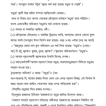
শধর’। সংস্কৃত ভাষায় ‘বটুক’ শব্দের অর্থ করা হয়েছে বড়ুয়া বা শ্রেষ্ঠ”।
‘বড়ুয়া’ শব্দটি উচ্চ মর্যাদা সম্পন্ন ব্যক্তিকেই বোঝায়।
মগধ বা বিহার হতে আগত লোকেরা চট্টগ্রামে বর্তমানে ‘বড়ুয়া’ নামে পরিচিত।
বাংলা একাডেমীর অভিধানে ‘বড়ুয়া’র অর্থ দেখানো হয়েছে -
(১) পদস্থ বা সম্মানিত ব্যক্তি; ধনী।
(২) চট্টগ্রামের বৌদ্ধদের ও অহমিয়া হিন্দুদের পদবি; আসামের কোনো কোনো মুসল
মানের পদবি (সংস্কৃত উৎস নির্দেশ করা হয়েছে- বড্র >বড় +উয়া (বড় ঘর অর্থে)
। “জ্ঞানেন্দ্র মোহন দাস কৃত অভিধানে এর অর্থ লিখা হয়েছে- ‘বড়ুয়া’= (বোড়–
আ) বি বটু, ব্রাহ্মণ- কুমার, যুবক, ব্রাহ্মণ”।‘শব্দবোধ অভিধান’বলে- “বড়ুয়া’=
(১) আসাম প্রদেশবাসী ব্রাহ্মণদের উপাধি বিশেষ, দেশজ।
(২) মহান,অর্থশালী”আসাম প্রদেশে বৈদ্য বড়ুয়া, কায়স্থবড়ুয়ারূপে বিভিন্ন বড়ুয়ার
সন্ধান পাওয়া যায়।
’চন্দ্রকান্ত অভিধান’ এ আছে- “বড়ুয়া”= (অং-
বর=প্রধান) বি, অহোম রাজার দিনত কোন এক খেলর প্রধান বিষয়া; এই বিলাক বি
ষয়ার প্রধান কাম আছিল শোধশোধা আরু দেশর শান্তিরক্ষা করা”।
গৌহাটির বড়ুয়ারা সিংহ রাজার বংশধর।
ত্রিপুরার রাজাদের ইতিহাস ‘রাজমালা’তে বড়ুয়া জাতির উল্লেখ আছে।
‘সেকালে পাবর্ত্য প্রধাণগণ তাঁহাদের অধীনস্থ প্রজাগণের নায়করূপ নির্বাচিত হই
তেন এবং তাঁহাদিগকে সর্দার, হাজারী ও বড়ুয়া উপাধিতে ভূষিত করিতেন।“বিজয়মাণি