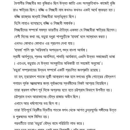
বৈশালীর লিচ্ছবীর মত বৃজিরাও ছিল উন্নত জাতি এবং সংস্কৃতিবান- কাজেই বৃজি
রাও ক্ষত্রিয় ছিল। বজ্জি ও লিচ্ছবী নাম কখনও কখনও একই অর্থে ব্যবহৃত হত।
বজ্জি রাজ্যের মধ্যেই লিচ্ছবীরা অর্ন্তভূক্ত ছিল।
বি.সি লাহাও বলেছেনে, বজ্জি ও লিচ্ছবী সমার্থক।
লিচ্ছবীদের সম্পর্কে সমস্ত ভারতীয় ঐতিহ্য একমত যে লিচ্ছবীরা ক্ষত্রিয় ছিলেন।
বেশী দিনের কথা নয়, বড়ুয়া বধুরা শাশ্বুড়ীকে ‘হাযমা’ বলে সম্বোধন করত।
এখনও কোথাও কোথাও এর প্রচলন দেখা যায়।
‘হাযমা’ পালি শব্দ ‘অরিযমা’র অপভ্রংশ, শুদ্ধ বাংলা আর্যমা।
স্বামী আর্যপুত্র, শ্বশুর আর্যপিতা, শাশুড়ি আর্যমাতা, এগুলি উন্নত সমাজেরই ভাষা
। এতএব, বড়ুয়ার যে উন্নত সংস্কৃতির অধিকারী তা সহজেই অনুমেয়’।
’বড়ুয়া’ সম্প্রদায়ের উদ্ভব সম্পর্কে একটি প্রচলিত জনশ্রুতি রয়েছে।
তা হল, ত্রয়োদশ শতকে তুর্কী আক্রমণ শুরু হলে মগধের বৃজি গোত্রের বৌদ্ধগণ
পলায়ন পূর্বক আত্মরক্ষার জন্য পূর্বাঞ্চলের স্বর্ধমীদের নিকট আশ্রয় নিয়েছিল।
তারা ক্রমশ দক্ষিণ পূর্ব দিকে অগ্রসর হতে হতে চট্টগ্রাম বিভাগে উপনীত হয়।
চট্টগ্রাম তখন আরাকানের বৌদ্ধ রাজার অধীন ছিল।
এখানে আর ধর্মলোপের ভয় ছিল না।
তারা ইতিপূর্বে খ্রিষ্টীয় দ্বিতীয় শতকে মগধ থেকে আগত চন্দ্রসূর্যের সঙ্গীদের উত্ত
র পুরুষদের সঙ্গে মিলিত হয়।
পরবর্তীতে তারা ‘বড়ুয়া’ বৌদ্ধ নামে পরিচিতি লাভ করে।