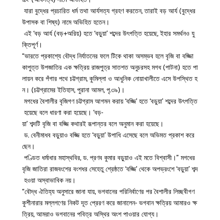
যারা বুদ্ধের প্রচারিত ধর্ম তথা আর্যসত্য গ্রহণ করতেন, তারাই বড় আর্য (বুদ্ধের
উপাসক বা শিষ্য) নামে অভিহিত হতেন।
এই ‘বড় আর্য (বড়+অরিয়) হতে ‘বড়ুয়া’ শব্দের উৎপত্তি হয়েছে, ইহার সমর্থনও যু
ক্তিপূর্ণ।
“ভারতে প্রকাশ্যে বৌদ্ধ নির্যাতনের ফলে টিকে থাকা অসম্ভব হলে বৃজি বা বজ্জিা
কাপুত্ত উপজাতির এক ক্ষত্রিয় রাজপুত্র সাতশত অনুচরসহ মগধ (পাটনা) হতে পা
লায়ন করে পঁগার পথে চট্টগ্রাম, কুমিল্লা ও আধুনিক নোয়াখালীতে এসে উপস্থিত হ
ন। (চট্টগ্রামের ইতিহাস, পুরানা আমল, পৃ.৩৯)।
মগধের বৈশালীর বৃজিগণ চট্টগ্রাম আগমন করায় ‘বজ্জি’ হতে ‘বড়ুয়া’ শব্দের উৎপত্তি
হয়েছে বলে ধারণা করা হয়েছে। ‘বড়-
য়া’ শব্দটি বৃজি বা বজ্জি কথারই রূপান্তর বলে অনুমান করা হয়েছে।
ড. বেনীমাধব বড়ুয়াও বজ্জি হতে ‘বড়ুয়া’ উপাধি এসেছে বলে অভিমত প্রকাশ করে
ছেন।
পণ্ডিত ধর্মাধার মহাস্থবির, ড. প্রণব কুমার বড়ুয়াও এই মতে বিশ্বাসী।” মগধের
বৃজি জাতিরা রাজবংশের বংশধর সেহেতু শ্রেষ্ঠতে ‘বজ্জি’ থেকে অপভ্রংশে ‘বড়ুয়া’ শব্দ
হওয়া অস্বাভাবিক নয়।
“বৌদ্ধ ঐতিহ্য অনুসারে জানা যায়, ভগবানের পরিনির্বাণের পর বৈশালীর লিচ্ছবীগণ
কুশীনারার মল্লগণের নিকট দূত প্রেরণ করে জানালেন- ভগবান ক্ষত্রিয় আমারও ক্ষ
ত্রিয়, আমরাও ভগবানের পবিত্র অস্থির অংশ পাওয়ার যোগ্য।