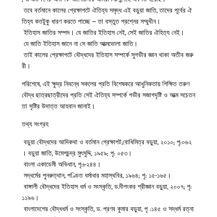
তবে বর্তমানে কালের প্রেক্ষাপটে ঐতিহ্য সমৃদ্ধ এই বড়ুয়া জাতি, তাদের পূর্বের ঐ
তিহ্য কতটুকু ধারণ করতে পাচ্ছে – তা বস্তুত প্রশ্নের সম্মুখীন।
ইতিহাস জাতির সম্পদ। যে জাতির ইতিহাস নেই, সেই জাতির ঐহিত্য নেই।
যে জাতি ইতিহাস জানে না সে জাতি আত্মভোলা জাতি।
তাই কালের প্রেক্ষাপটে বৌদ্ধদের ইতিহাস সম্পর্কে সুগভীর জ্ঞান থাকা অতীব জরু
রী।
পরিশেষে, এই ক্ষুদ্র নিবন্ধে সকলের প্রতি বিশেষকরে আধুনিকতায় শিক্ষিত তরুণ
বৌদ্ধ ছাত্রছাত্রীদের প্রতি সেই ঐতিহ্য সম্পর্কে গভীর সজাগদৃষ্টি ও আত্ম সচেতন
তা সৃষ্টির উদাত্ত আহবান জানাই।
তথ্য সংগ্রহ
বড়ুয়া বৌদ্ধদের আদিকথা ও বর্তমান প্রেক্ষাপট,বোধিমিত্র বড়ুয়া, ২০১০; পৃ:০৬২
। বড়ুয়া জাতি, উমেশচন্দ্র মুৎসুদ্দি, ১৯৫৯; পৃ: ০৫৩।
বাংলা একাডেমী অভিধান, পৃ:৮২৪৪।
সদ্ধর্মের পুনরুত্থান, পণ্ডিত ধর্মাধার মহাস্থবির, ১৯৬৪; পৃ: ১৫-১৬৫।
বাঙ্গালী বৌদ্ধদের ইতিহাস ধর্ম ও সংস্কৃতি, ড.দীপংকর শ্রীজ্ঞান বড়ুয়া, ২০০৭; পৃ:
১১৯৬।
বাংলাদেশের বৌদ্ধধর্ম ও সংস্কৃতি, ড. প্রণব কুমার বড়ুয়া, পৃ :১৪৫ ও সদ্ধর্ম রত্না