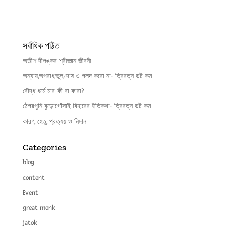
সর্বাধিক পঠিত
অতীশ দীপঙ্কর শ্রীজ্ঞান জীবনী
অন্যায়,অপরাধ,ভুল,দোষ ও গলদ করো না- ত্রিরত্ন ডট কম
বৌদ্ধ ধর্মে মার কী বা কারা?
ঠেগরপুনি বুড়োগোঁসাই বিহারের ইতিকথা- ত্রিরত্ন ডট কম
কারণ, হেতু, প্রত্যয় ও নিদান
Categories
blog
content
Event
great monk
jatok