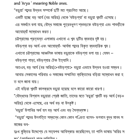
and ‘Arya ‘ meaning Noble ones.
“বড়ুয়া’ শব্দের উদ্ভব সম্পর্কে দু’টি মত প্রচলিত আছে।
একটি হচ্ছে বড় আর্য (বর অরিয়) থেকে ‘বউড়গ্যা’ বা বড়ুয়া শব্দটি এসেছে।
এর সমর্থনে বলা যায়, বৌদ্ধ সমাজে পুত্রবধুগণ শ্বশুড়কে বউড়গ্যা এবং শাশুড়ীকে
আযোয়্যাঁ সম্বোধন করত।
চট্টগ্রামের প্রত্যন্ত এলাকায় এখানো এ শব্দ দুটির ব্যবহার দৃষ্ট হয়।
বউড়গ্যা বড় আর্য এবং আযোয়্যাঁ- আর্যমা শব্দের বিকৃত ব্যবহারিক শব্দ।
এখানো চট্টগ্রামের আঞ্চলিক ভাষায় বড়ুয়াকে বউড়গ্যা বলা হয়। যেমন –
বউড়গ্যা পাড়া, বউড়গ্যার টেক ইত্যাদি।
অতএব, বড় আর্য (বর অরিয়)>বউড়গ্যা> বড়ুয়া এভাবে উদ্ভব হওয়া সম্ভব।
আবার সেকালের পরিবার ও সমাজের সম্মানিত ব্যক্তিদের বড়িয়া সম্বোধন করা হ
ত বলে জানা যায়।
এই বড়িয়া শব্দটি কালক্রমে বড়ুয়া হয়েছে বলে কারো কারো ধারণা।
“বৌদ্ধদের বিশ্বাস বড়ুয়ারা শ্রেষ্ঠ জাতি, তাদের মতে ‘বড়ুয়া’ শব্দটি বড় আর্য (বড়+
অরিয়) থেকে এসেছে, এর অর্থ বড় বা উৎকৃষ্ট।
‘বড়ুয়া’ উপাধির অর্থ হল বড় আর্য এবং বড় সৈন্যধ্যক্ষ।
“বড়ুয়া’ শব্দের উৎপত্তি সম্বন্ধে কোন কোন পণ্ডিত বলেন- ভগবান বুদ্ধ মানব স
মাজের ভব-
দুঃখ মুক্তির উদ্দেশ্যে যে সত্যপথ আবিস্কার করেছিলেন, তা পালি ভাষায় ‘অরিয় স
চ্চং’ (আর্যসত্য) নামে অভিহিত।