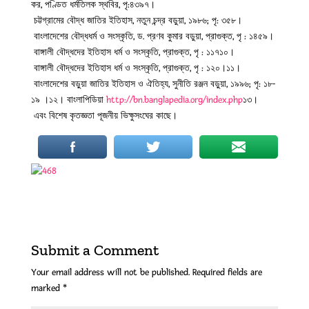
কর, পণ্ডিত ধর্মতিলক স্থবির, পৃ:৪৩৯৭।
চট্টগ্রামের বৌদ্ধ জাতির ইতিহাস, নতুন চন্দ্র বড়ুয়া, ১৯৮৬; পৃ: ৩৫৮।
বাংলাদেশের বৌদ্ধধর্ম ও সংস্কৃতি, ড. প্রণব কুমার বড়ুয়া, প্রাগুক্ত, পৃ : ১৪৫৯।
বাঙ্গালী বৌদ্ধদের ইতিহাস ধর্ম ও সংস্কৃতি, প্রাগুক্ত, পৃ : ১১৭১০।
বাঙ্গালী বৌদ্ধদের ইতিহাস ধর্ম ও সংস্কৃতি, প্রাগুক্ত, পৃ : ১২০।১১।
বাংলাদেশের বড়ুয়া জাতির ইতিহাস ও ঐতিহ্য, সুনীতি রঞ্জন বড়ুয়া, ১৯৯৬; পৃ: ১৮-
১৯ ।১২। বাংলাপিডিয়া
http://bn.banglapedia.org/index.php
১৩।
এবং বিশেষ কৃতজ্ঞতা পূজনীয় ভিক্ষুসংঘের কাছে।
Submit a Comment
Your email address will not be published.
Required fields are
marked
*