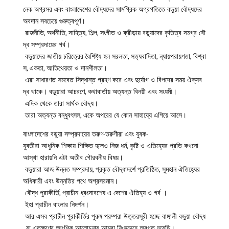
নেক অগ্রসর এবং বাংলাদেশের বৌদ্ধদের সামগ্রিক অগ্রগতিতে বড়ুয়া বৌদ্ধদের
অবদান সবচেয়ে গুরুত্বপূর্ণ।
রাজনীতি, অর্থনীতি, সাহিত্য, শিল্প, সংগীত ও ক্রীড়ায় বড়ুয়াদের কৃতিত্ব সমগ্র বৌ
দ্ধ সম্প্রদায়ের গর্ব।
বড়ুয়াদের জাতীয় চরিত্রের বৈশিষ্ট্য হল সরলতা, সত্যবাদিতা, ন্যায়পরায়ণতা, বিশ্বা
স, একতা, আতিথেয়তা ও দানশীলতা।
এরা সাধারণত সমবেত সিদ্ধান্ত গ্রহণ করে এবং দুর্যোগ ও বিপদের সময় ঐক্যব
দ্ধ থাকে। বড়ুয়ারা আচরণে, কথাবার্তায় অত্যন্ত বিনয়ী এবং সংযমী।
এদিক থেকে তারা সার্থক বৌদ্ধ।
তারা অত্যন্ত বন্ধুবৎসল, একে অপরের যে কোন সাহায্যে এগিয়ে আসে।
বাংলাদেশের বড়ুয়া সম্প্রদায়ের তরুণ-তরুণীরা এবং যুবক-
যুবতীরা আধুনিক শিক্ষায় শিক্ষিত হলেও নিজ ধর্ম, কৃষ্টি ও এতিহ্যের প্রতি কখনো
আস্থা হারায়নি এটা অতীব গৌরবনীয় বিষয়।
বড়ুয়ারা আজ উন্নত সম্প্রদায়, প্রকৃত বৌদ্ধাদর্শে প্রতিষ্ঠিত, সুমহান ঐতিহ্যের
অধিকারী এবং উন্নতির পথে অগ্রসরমান।
বৌদ্ধ পুরাকীর্তি, প্রাচীন ধ্বংসাবশেষ এ দেশের ঐতিহ্য ও গর্ব ।
ইহা প্রাচীন বাংলার নিদর্শন।
আর এসব প্রাচীন পুরাকীর্তির পুরুষ পরম্পরা উত্তরসূরী হচ্ছে বাঙ্গালী বড়ুয়া বৌদ্ধ
, যা এতক্ষণের আংশিক আলোচনায় আমরা নিঃসন্দেহে অবগত হয়েছি।