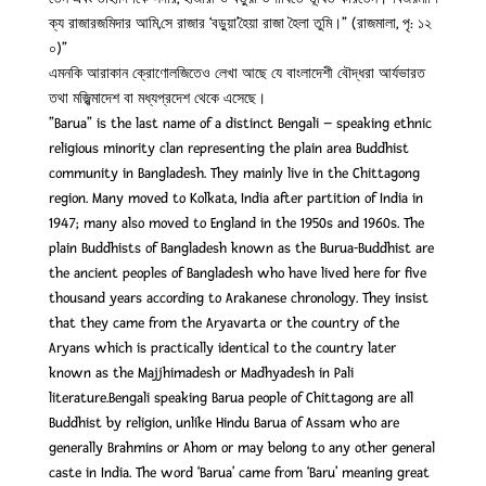
ক্য রাজারজমিদার আমি,সে রাজার ‘বড়ুয়া’হৈয়া রাজা হৈলা তুমি।” (রাজমালা, পৃ: ১২
০)”
এমনকি আরাকান ক্রোণোলজিতেও লেখা আছে যে বাংলাদেশী বৌদ্ধরা আর্যভারত
তথা মজ্ঝিমাদেশ বা মধ্যপ্রদেশ থেকে এসেছে।
”Barua” is the last name of a distinct Bengali – speaking ethnic
religious minority clan representing the plain area Buddhist
community in Bangladesh. They mainly live in the Chittagong
region. Many moved to Kolkata, India after partition of India in
1947; many also moved to England in the 1950s and 1960s. The
plain Buddhists of Bangladesh known as the Burua-Buddhist are
the ancient peoples of Bangladesh who have lived here for five
thousand years according to Arakanese chronology. They insist
that they came from the Aryavarta or the country of the
Aryans which is practically identical to the country later
known as the Majjhimadesh or Madhyadesh in Pali
literature.Bengali speaking Barua people of Chittagong are all
Buddhist by religion, unlike Hindu Barua of Assam who are
generally Brahmins or Ahom or may belong to any other general
caste in India. The word ‘Barua’ came from ‘Baru’ meaning great